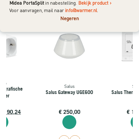
Midea PortaSplit
in nabestelling.
Bekijk product ›
Voor aanvragen, mail naar
info@warmer.nl
.
Best verkocht
Negeren
alus
Salus
Sal
iografische
Salus Gateway UGE600
Salus Thermo
ekker
0
€
90,24
€
250,00
€
18