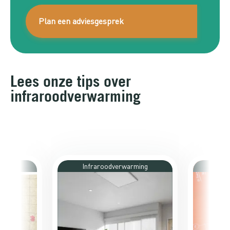
Plan een adviesgesprek
Lees onze tips over
infraroodverwarming
ming
Infraroodverwarming
Inf