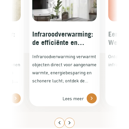
lator:
Infraroodverwarming:
Een
de efficiënte en
Wetens
comfortabele manier
Duik in
n een
Infraroodverwarming verwarmt
Ontdek de
om uw huis te
Infrar
t berekenen
objecten direct voor aangename
infrarood
verwarmen
ermogen
warmte, energiebesparing en
arming.
schonere lucht; ontdek de
nde
efficiënte, duurzame oplossing
od
voor uw huis.
meer
Lees meer