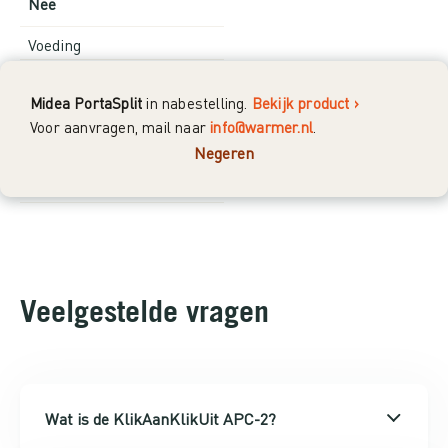
Nee
Voeding
CR2 batterij 3V voor de
Midea PortaSplit
in nabestelling.
Bekijk product ›
afstandsbediening
Voor aanvragen, mail naar
info@warmer.nl
.
Bediening
Negeren
via Afstandsbediening
Veelgestelde vragen
Wat is de KlikAanKlikUit APC-2?