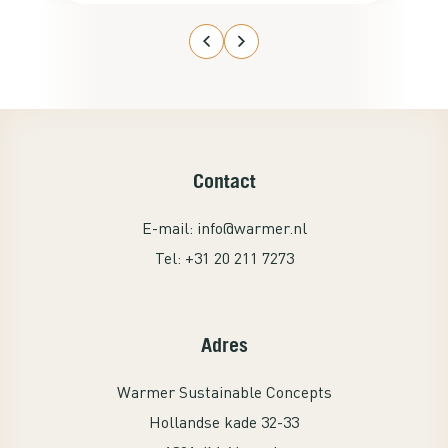
besteld voor mijn studeerkamer op de
zolder. De aansluiting ervan was
kinderlijk eenvoudig en het werkte
gelijk met de thermostaat. Ga nog een
set kopen voor de studeerkamer van
mijn zoon. Een echte aanrader!
Contact
E-mail:
info@warmer.nl
Tel:
+31 20 211 7273
Adres
Warmer Sustainable Concepts
Hollandse kade 32-33