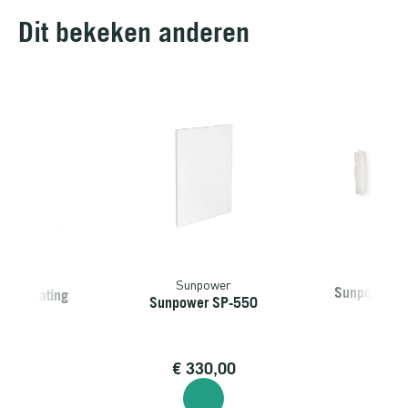
Dit bekeken anderen
Sunp
Sunpower
Sunpower St
nsa Heating
Sunpower SP-550
Wa
9,00
€
330,00
€
36