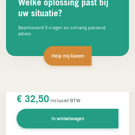
Welke oplossing past bij
uw situatie?
Beantwoord 5 vragen en ontvang passend
advies.
Help mij kiezen
Plan adviesgesprek
€
32,50
Inclusief BTW
In winkelwagen