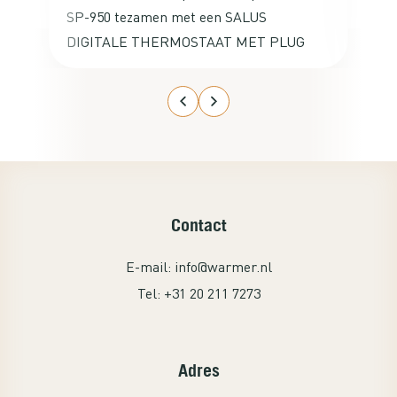
SP-950 tezamen met een SALUS
ne
DIGITALE THERMOSTAAT MET PLUG
ac
besteld voor mijn studeerkamer op de
zolder. De aansluiting ervan was
kinderlijk eenvoudig en het werkte
gelijk met de thermostaat. Ga nog een
set kopen voor de studeerkamer van
mijn zoon. Een echte aanrader!
Contact
E-mail:
info@warmer.nl
Tel:
+31 20 211 7273
Adres