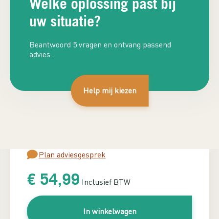
Welke oplossing past bij
uw situatie?
Beantwoord 5 vragen en ontvang passend
advies.
Werkt met
Help mij kiezen
RT510
RT520
Benodigd vermogen berekenen?
Plan adviesgesprek
€
54,99
Inclusief BTW
In winkelwagen