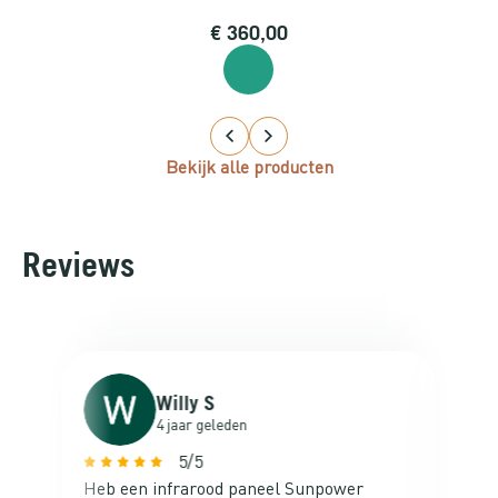
5,00
€
360,00
€
19
Bekijk alle producten
Reviews
Willy S
4 jaar geleden
5/5
Heb een infrarood paneel Sunpower
Va