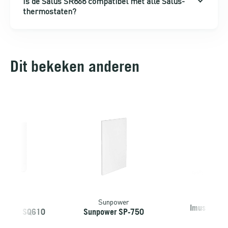
Is de Salus SR868 compatibel met alle Salus-
thermostaten?
Dit bekeken anderen
alus
Sunpower
Imus | Men
mostaat SQ610
Sunpower SP-750