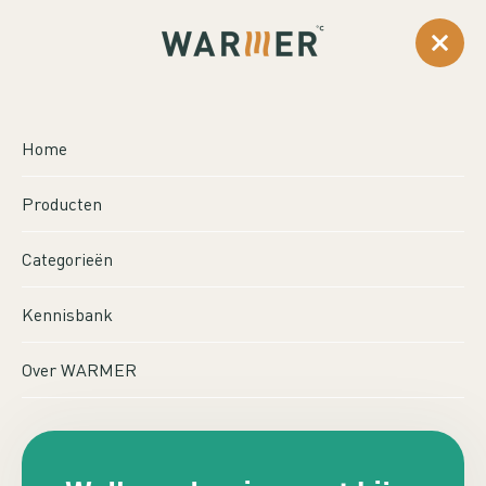
0
...
Producten
Aansturing
Salus Radiografisch Relais 16A
Home
SALUS RADIOGRAFISCH
Producten
RELAIS 16A
Categorieën
Kennisbank
Over WARMER