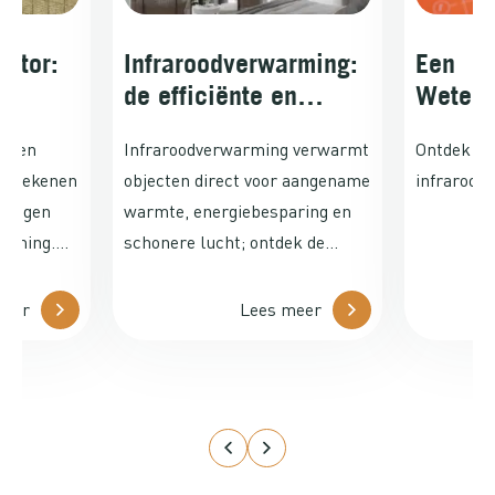
lator:
Infraroodverwarming:
Een
de efficiënte en
Wetens
comfortabele manier
Duik in
n een
Infraroodverwarming verwarmt
Ontdek de
om uw huis te
Infrar
t berekenen
objecten direct voor aangename
infrarood
verwarmen
ermogen
warmte, energiebesparing en
arming.
schonere lucht; ontdek de
nde
efficiënte, duurzame oplossing
od
voor uw huis.
meer
Lees meer