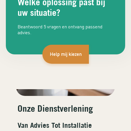
Welke oplossing past bij
van infrarood panelen en andere systemen.
uw situatie?
Beantwoord 5 vragen en ontvang passend
advies.
Help mij kiezen
Onze Dienstverlening
Van Advies Tot Installatie