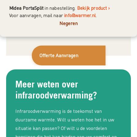
installeren en onderhouden van de perfecte
Midea PortaSplit
in nabestelling.
Bekijk product ›
infrarood verwarmingsoplossing voor uw
Voor aanvragen, mail naar
info@warmer.nl
.
situatie.
Negeren
Offerte Aanvragen
Meer weten over
infraroodverwarming?
Infraroodverwarming is de toekomst van
duurzame warmte. Wilt u weten hoe het in uw
situatie kan passen? Of wilt u de voordelen
begrijpen die het kan bieden aan uw comfort en