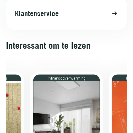
Klantenservice
Interessant om te lezen
ming
Infraroodverwarming
Inf