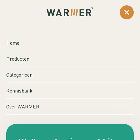
0
...
Producten
Aansturing
Salus Smart Plug 16A
Home
SALUS SMART PLUG
Producten
16A
Categorieën
Kennisbank
Over WARMER