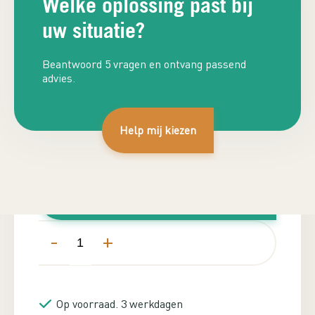
Welke oplossing past bij
uw situatie?
Beantwoord 5 vragen en ontvang passend
advies.
Plan adviesgesprek
Help mij kiezen
€
109,99
Inclusief BTW
In winkelwagen
-
+
Op voorraad. 3 werkdagen