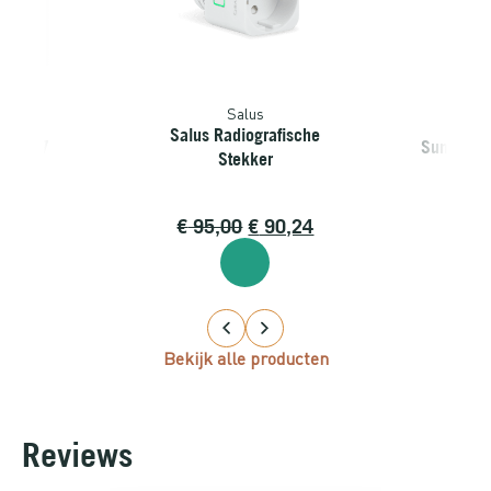
Salus
njoy
Sunp
Salus Radiografische
oy SR-7
Sunpower
Stekker
5,00
€
95,00
€
90,24
€
33
Bekijk alle producten
Reviews