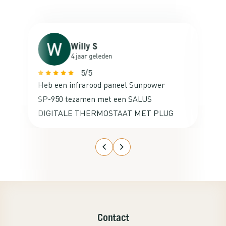
Willy S
4 jaar geleden
5/5
Heb een infrarood paneel Sunpower
Va
SP-950 tezamen met een SALUS
ne
DIGITALE THERMOSTAAT MET PLUG
ac
besteld voor mijn studeerkamer op de
zolder. De aansluiting ervan was
kinderlijk eenvoudig en het werkte
gelijk met de thermostaat. Ga nog een
set kopen voor de studeerkamer van
mijn zoon. Een echte aanrader!
Contact