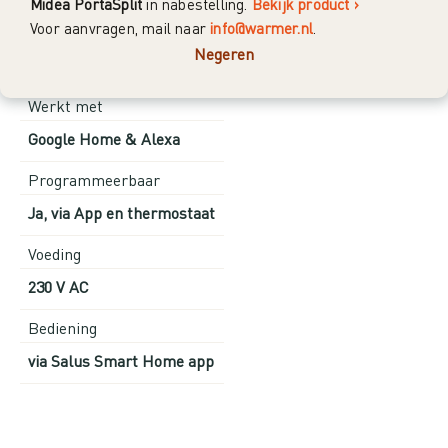
Midea PortaSplit
in nabestelling.
Bekijk product ›
Voor aanvragen, mail naar
info@warmer.nl
.
App
Negeren
SALUS Smart Home
Werkt met
Google Home & Alexa
Programmeerbaar
Ja, via App en thermostaat
Voeding
230 V AC
Bediening
via Salus Smart Home app