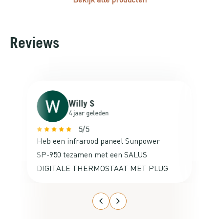
Reviews
Willy S
4 jaar geleden
5/5
Heb een infrarood paneel Sunpower
Va
SP-950 tezamen met een SALUS
ne
DIGITALE THERMOSTAAT MET PLUG
ac
besteld voor mijn studeerkamer op de
zolder. De aansluiting ervan was
kinderlijk eenvoudig en het werkte