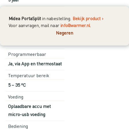
App
Midea PortaSplit
in nabestelling.
Bekijk product ›
SALUS Smart Home
Voor aanvragen, mail naar
info@warmer.nl
.
Werkt met
Negeren
Google Home & Alexa
Programmeerbaar
Ja, via App en thermostaat
Temperatuur bereik
5 – 35 ºC
Voeding
Oplaadbare accu met
micro-usb voeding
Bediening