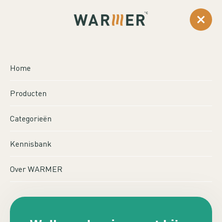
0
...
Producten
Aansturing
Salus Thermostaat SQ610
Home
SALUS THERMOSTAAT
Producten
SQ610
Categorieën
Kennisbank
Over WARMER