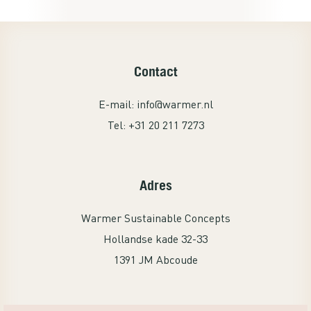
gelijk met de thermostaat. Ga nog een
set kopen voor de studeerkamer van
mijn zoon. Een echte aanrader!
Contact
E-mail:
info@warmer.nl
Tel:
+31 20 211 7273
Adres
Warmer Sustainable Concepts
Hollandse kade 32-33
1391 JM Abcoude