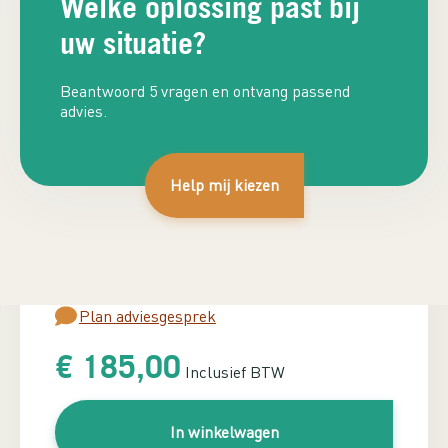
Welke oplossing past bij
uw situatie?
Beantwoord 5 vragen en ontvang passend
advies.
Toebehoren
Help mij kiezen
Gateway
Relais
Plug
Benodigd vermogen berekenen?
Plan adviesgesprek
€
185,00
Inclusief BTW
In winkelwagen