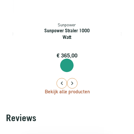
Sunpower
njoy
Sun
Sunpower Straler 1000
oy SR-9
Sunjoy
Watt
5,00
€
365,00
€
51
Bekijk alle producten
Reviews