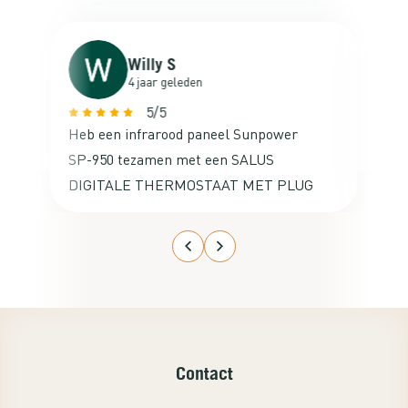
Willy S
4 jaar geleden
5/5
Heb een infrarood paneel Sunpower
Va
SP-950 tezamen met een SALUS
ne
DIGITALE THERMOSTAAT MET PLUG
ac
besteld voor mijn studeerkamer op de
zolder. De aansluiting ervan was
kinderlijk eenvoudig en het werkte
gelijk met de thermostaat. Ga nog een
set kopen voor de studeerkamer van
mijn zoon. Een echte aanrader!
Contact