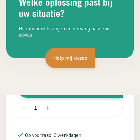
Welke oplossing past bij
uw situatie?
Beantwoord 5 vragen en ontvang passend
advies.
Plan adviesgesprek
Help mij kiezen
€
820,00
Inclusief BTW
In winkelwagen
-
+
Op voorraad. 3 werkdagen