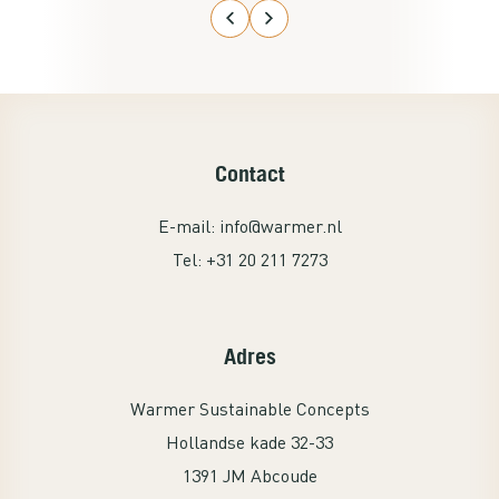
zolder. De aansluiting ervan was
kinderlijk eenvoudig en het werkte
gelijk met de thermostaat. Ga nog een
set kopen voor de studeerkamer van
mijn zoon. Een echte aanrader!
Contact
E-mail:
info@warmer.nl
Tel:
+31 20 211 7273
Adres
Warmer Sustainable Concepts
Hollandse kade 32-33
1391 JM Abcoude