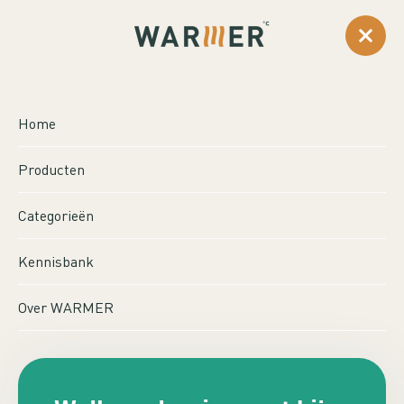
0
...
Producten
Sunpower SP-950 Zwart
Home
SUNPOWER SP-950
Producten
ZWART
Categorieën
Kennisbank
Over WARMER