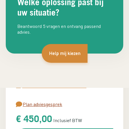
Welke oplossing past bij
uw situatie?
Beantwoord 5 vragen en ontvang passend
advies.
Kies het vermogen (Watt)
Help mij kiezen
350 Watt
550 Watt
750 Watt
950 Watt
Benodigd vermogen berekenen?
Plan adviesgesprek
€
450,00
Inclusief BTW