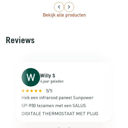
Bekijk alle producten
Reviews
Willy S
4 jaar geleden
5/5
Heb een infrarood paneel Sunpower
Va
SP-950 tezamen met een SALUS
ne
DIGITALE THERMOSTAAT MET PLUG
ac
besteld voor mijn studeerkamer op de