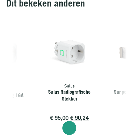
Dit bekeken anderen
Salus
Sunp
alus
Salus Radiografische
Sunpower St
rt Plug 16A
Stekker
Wa
9,99
€
95,00
€
90,24
€
39