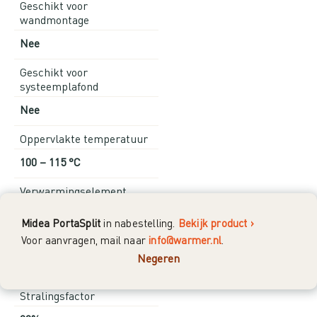
Geschikt voor
wandmontage
Nee
Geschikt voor
systeemplafond
Nee
Oppervlakte temperatuur
100 – 115 °C
Verwarmingselement
Sunpower Heating Fibers
Midea PortaSplit
in nabestelling.
Bekijk product ›
Voor aanvragen, mail naar
info@warmer.nl
.
Maximale hoogte
Negeren
3,5 meter
Stralingsfactor