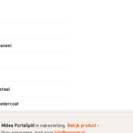
paneel
staal
oedercoat
Midea PortaSplit
in nabestelling.
Bekijk product ›
Voor aanvragen, mail naar
info@warmer.nl
.