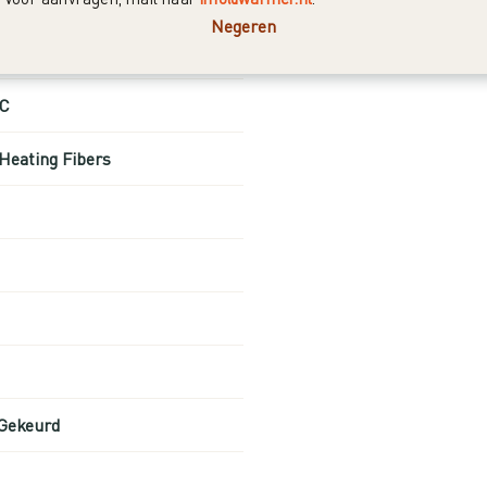
Negeren
°C
Heating Fibers
Gekeurd