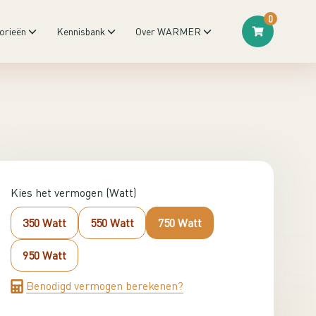
0
orieën
Kennisbank
Over WARMER
Kies het vermogen (Watt)
350 Watt
550 Watt
750 Watt
950 Watt
Benodigd vermogen berekenen?