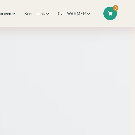
0
orieën
Kennisbank
Over WARMER