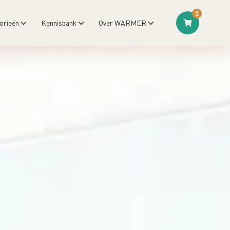
0
orieën
Kennisbank
Over WARMER