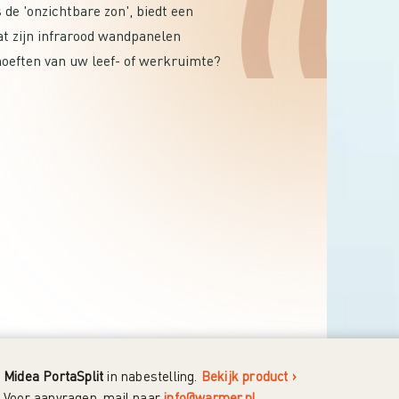
e 'onzichtbare zon', biedt een
t zijn infrarood wandpanelen
hoeften van uw leef- of werkruimte?
Midea PortaSplit
in nabestelling.
Bekijk product ›
Voor aanvragen, mail naar
info@warmer.nl
.