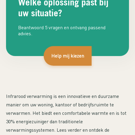
Welke oplossing past bij
uw situatie?
Beantwoord 5 vragen en ontvang passend
advies.
INFRAROOD
Help mij kiezen
VERWARMING
Infrarood verwarming is een innovatieve en duurzame
manier om uw woning, kantoor of bedrijfsruimte te
verwarmen. Het biedt een comfortabele warmte en is tot
30% energiezuiniger dan traditionele
verwarmingssystemen. Lees verder en ontdek de