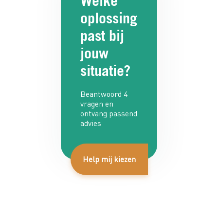
Welke
oplossing
past bij
jouw
situatie?
Beantwoord 4
vragen en
ontvang passend
advies
Help mij kiezen