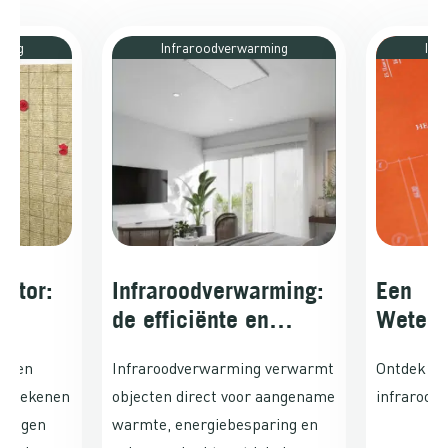
ming
Infraroodverwarming
Inf
lator:
Infraroodverwarming:
Een
de efficiënte en
Wetens
comfortabele manier
Duik in
n een
Infraroodverwarming verwarmt
Ontdek de
om uw huis te
Infrar
t berekenen
objecten direct voor aangename
infrarood
verwarmen
ermogen
warmte, energiebesparing en