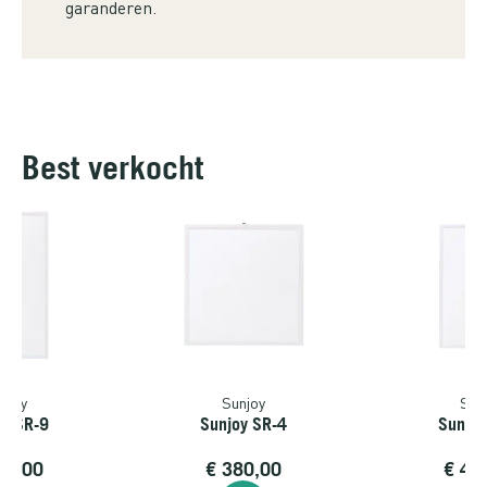
garanderen.
Best verkocht
njoy
Sunjoy
Sun
oy SR-9
Sunjoy SR-4
Sunjoy
5,00
€
380,00
€
45