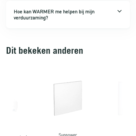
Hoe kan WARMER me helpen bij mijn
verduurzaming?
Dit bekeken anderen
alus
Sunpower
Sun