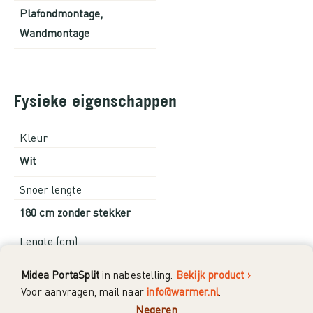
Plafondmontage,
Wandmontage
Fysieke eigenschappen
Kleur
Wit
Snoer lengte
180 cm zonder stekker
Lengte (cm)
89,2
Midea PortaSplit
in nabestelling.
Bekijk product ›
Voor aanvragen, mail naar
info@warmer.nl
.
Breedte (cm)
Negeren