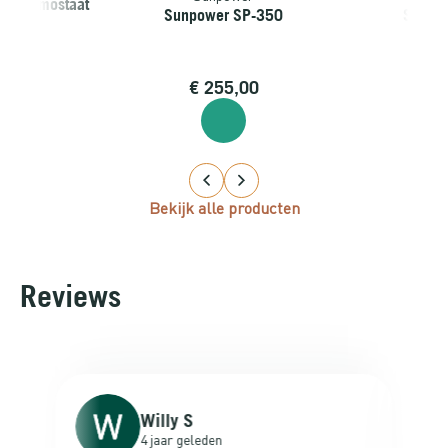
le thermostaat
Sunpower SP-350
Sunjoy
relais
4,99
€
255,00
€
38
Bekijk alle producten
Reviews
Willy S
4 jaar geleden