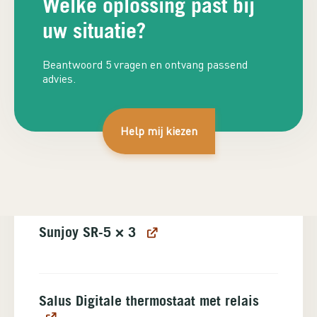
Welke oplossing past bij
uw situatie?
Beantwoord 5 vragen en ontvang passend
advies.
Help mij kiezen
Plan adviesgesprek
€
1.539,98
€
1.415,00
Inclusief BTW
Sunjoy SR-5
× 3
Salus Digitale thermostaat met relais