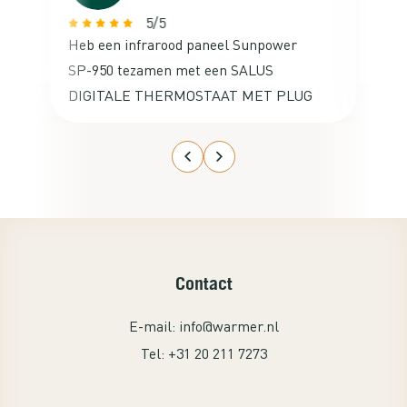
5/5
Heb een infrarood paneel Sunpower
Va
SP-950 tezamen met een SALUS
ne
DIGITALE THERMOSTAAT MET PLUG
ac
besteld voor mijn studeerkamer op de
zolder. De aansluiting ervan was
kinderlijk eenvoudig en het werkte
gelijk met de thermostaat. Ga nog een
set kopen voor de studeerkamer van
mijn zoon. Een echte aanrader!
Contact
E-mail:
info@warmer.nl
Tel:
+31 20 211 7273