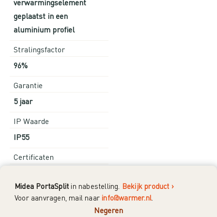
verwarmingselement
geplaatst in een
aluminium profiel
Stralingsfactor
96%
Garantie
5 jaar
IP Waarde
IP55
Certificaten
CE
Midea PortaSplit
in nabestelling.
Bekijk product ›
Land van herkomst
Voor aanvragen, mail naar
info@warmer.nl
.
Italie
Negeren