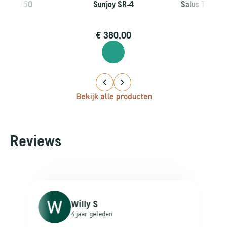
er SP-750
Sunjoy SR-4
Salus Thermo
0,00
€
380,00
€
12
Bekijk alle producten
Reviews
Willy S
4 jaar geleden