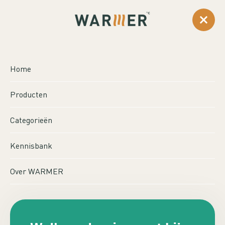
0
...
Producten
Vitramo Infraroodstraler VH18
Home
VITRAMO
Producten
INFRAROODSTRALER
VH18
Categorieën
Kennisbank
Over WARMER