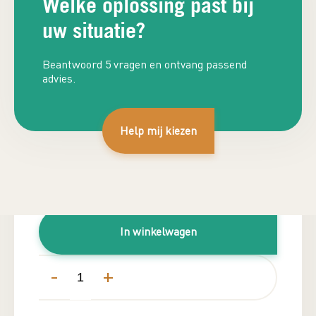
Welke oplossing past bij
uw situatie?
Beantwoord 5 vragen en ontvang passend
advies.
Help mij kiezen
Plan adviesgesprek
€
790,00
Inclusief BTW
In winkelwagen
-
+