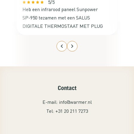
5/5
Heb een infrarood paneel Sunpower
Va
SP-950 tezamen met een SALUS
ne
DIGITALE THERMOSTAAT MET PLUG
ac
besteld voor mijn studeerkamer op de
zolder. De aansluiting ervan was
kinderlijk eenvoudig en het werkte
gelijk met de thermostaat. Ga nog een
set kopen voor de studeerkamer van
mijn zoon. Een echte aanrader!
Contact
E-mail:
info@warmer.nl
Tel:
+31 20 211 7273