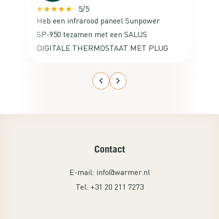
5/5
Heb een infrarood paneel Sunpower
Va
SP-950 tezamen met een SALUS
ne
DIGITALE THERMOSTAAT MET PLUG
ac
besteld voor mijn studeerkamer op de
zolder. De aansluiting ervan was
kinderlijk eenvoudig en het werkte
gelijk met de thermostaat. Ga nog een
set kopen voor de studeerkamer van
mijn zoon. Een echte aanrader!
Contact
E-mail:
info@warmer.nl
Tel:
+31 20 211 7273