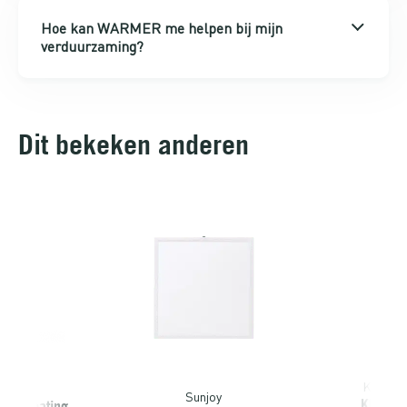
Hoe kan WARMER me helpen bij mijn
verduurzaming?
Dit bekeken anderen
KlikAan
Sunjoy
KlikAan
nsa Heating