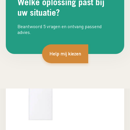
Welke oplossing past bij
uw situatie?
Beantwoord 5 vragen en ontvang passend
advies.
Plan adviesgesprek
Help mij kiezen
€
570,00
€
537,50
Inclusief
BTW