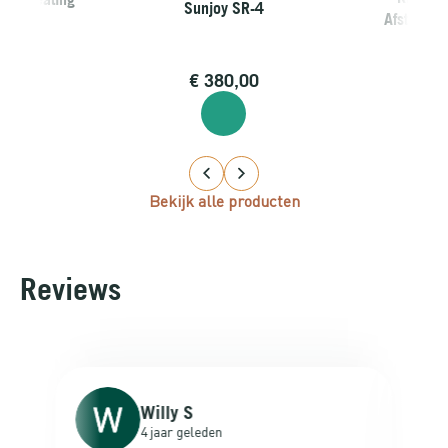
Sunjoy SR-4
Afstandsb
9,00
€
380,00
€
22
Bekijk alle producten
Reviews
Willy S
4 jaar geleden