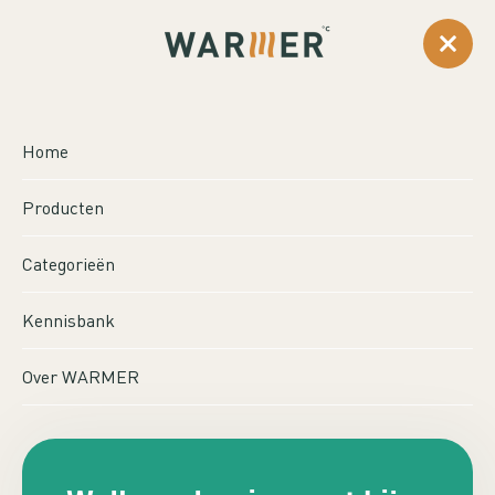
0
...
Producten
Comfortscreen 1100W
Home
COMFORTSCREEN
Producten
1100W
Categorieën
Kennisbank
Over WARMER