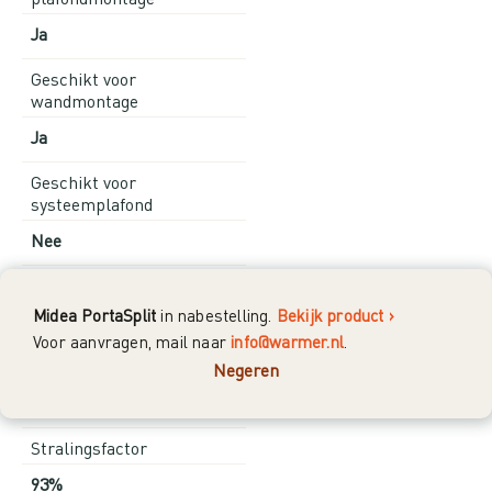
Ja
Geschikt voor
wandmontage
Ja
Geschikt voor
systeemplafond
Nee
Oppervlakte temperatuur
Midea PortaSplit
in nabestelling.
Bekijk product ›
± 95 °C
Voor aanvragen, mail naar
info@warmer.nl
.
Maximale hoogte
Negeren
4 meter
Stralingsfactor
93%