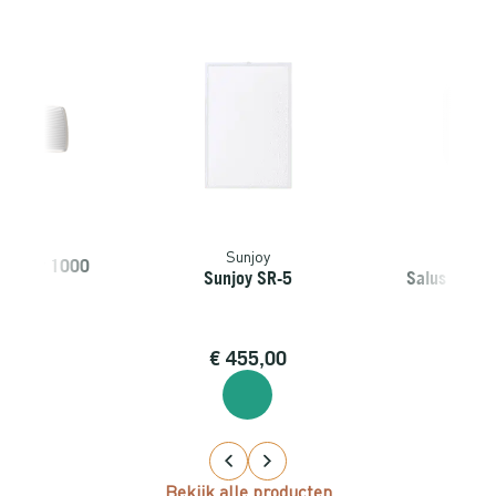
power
Sunjoy
Sal
Straler 1000
Sunjoy SR-5
Salus Smart
att
5,00
€
455,00
€
60
Bekijk alle producten