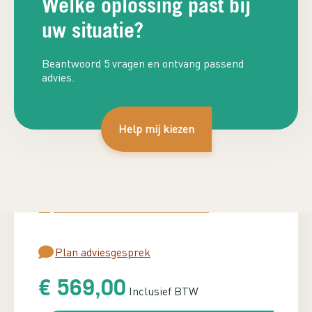
Welke oplossing past bij
uw situatie?
Beantwoord 5 vragen en ontvang passend
advies.
Kies het vermogen (Watt)
Help mij kiezen
400 Watt
450 Watt
750 Watt
1100 Watt
Benodigd vermogen berekenen?
Plan adviesgesprek
€
569,00
Inclusief BTW