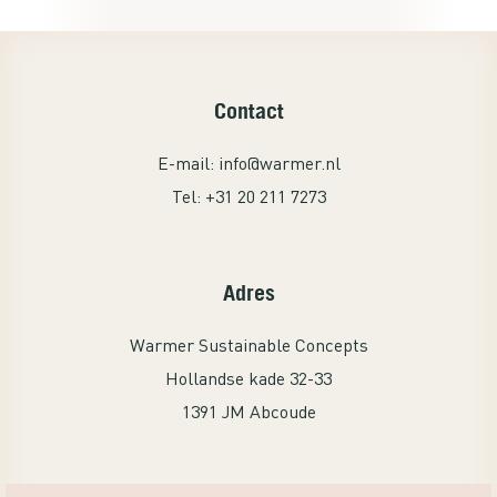
gelijk met de thermostaat. Ga nog een
set kopen voor de studeerkamer van
mijn zoon. Een echte aanrader!
Contact
E-mail:
info@warmer.nl
Tel:
+31 20 211 7273
Adres
Warmer Sustainable Concepts
Hollandse kade 32-33
1391 JM Abcoude