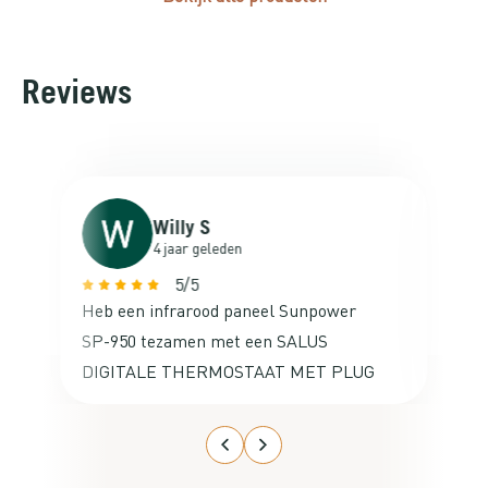
Reviews
Willy S
4 jaar geleden
5/5
Heb een infrarood paneel Sunpower
Va
SP-950 tezamen met een SALUS
ne
DIGITALE THERMOSTAAT MET PLUG
ac
besteld voor mijn studeerkamer op de
zolder. De aansluiting ervan was
kinderlijk eenvoudig en het werkte